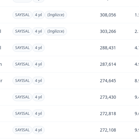
308,056
1
SAYISAL
4 yıl
(İngilizce)
l
303,266
2
SAYISAL
4 yıl
(İngilizce)
l
288,431
4
SAYISAL
4 yıl
m
287,614
4
SAYISAL
4 yıl
ir
274,645
8
SAYISAL
4 yıl
273,430
9
SAYISAL
4 yıl
272,818
9
SAYISAL
4 yıl
272,108
9
SAYISAL
4 yıl