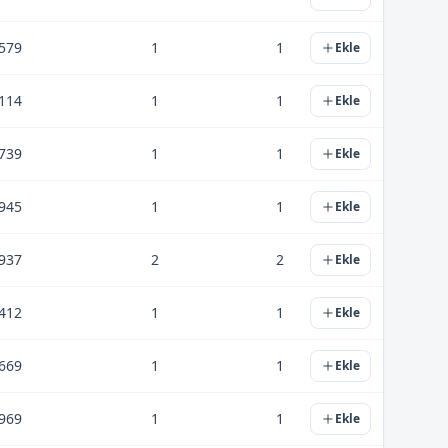
.579
1
1
Ekle
.114
1
1
Ekle
.739
1
1
Ekle
.945
1
1
Ekle
.937
2
2
Ekle
.412
1
1
Ekle
.669
1
1
Ekle
.969
1
1
Ekle