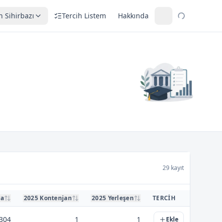
h Sihirbazı
Tercih Listem
Hakkında
29 kayıt
ra
2025 Kontenjan
2025 Yerleşen
TERCIH
304
1
1
Ekle