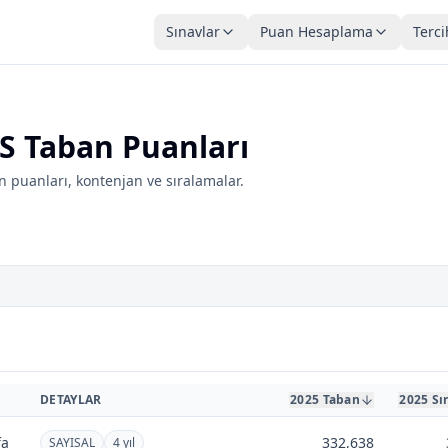
Sınavlar
Puan Hesaplama
Terci
S Taban Puanları
 puanları, kontenjan ve sıralamalar.
DETAYLAR
2025 Taban
2025 Sı
fa
332,638
SAYISAL
4 yıl