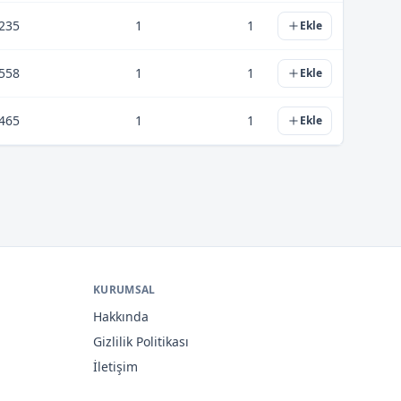
235
1
1
Ekle
558
1
1
Ekle
465
1
1
Ekle
KURUMSAL
Hakkında
Gizlilik Politikası
İletişim