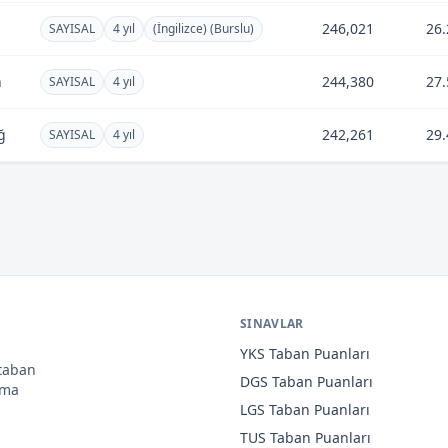
246,021
26.
SAYISAL
4 yıl
(İngilizce) (Burslu)
n
244,380
27.
SAYISAL
4 yıl
ğ
242,261
29.
SAYISAL
4 yıl
SINAVLAR
YKS
Taban Puanları
 taban
DGS
Taban Puanları
ama
LGS
Taban Puanları
TUS
Taban Puanları