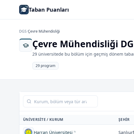
Taban Puanları
DGS
/
Çevre Mühendisliği
Çevre Mühendisliği DG
29 üniversitede bu bölüm için geçmiş dönem taban
29 program
Tabloda ara
ÜNIVERSITE / KURUM
ŞEHIR
Harran Üniversitesi
Şanlıur