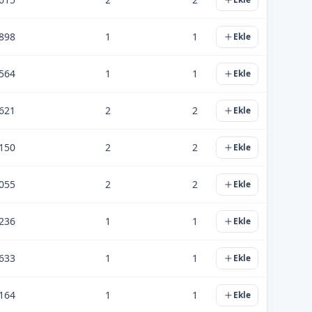
898
1
1
Ekle
564
1
1
Ekle
621
2
2
Ekle
150
2
2
Ekle
055
2
2
Ekle
236
1
1
Ekle
633
1
1
Ekle
164
1
1
Ekle