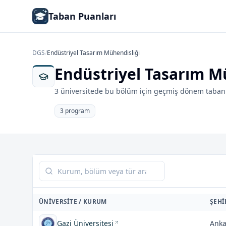
Taban Puanları
DGS
/
Endüstriyel Tasarım Mühendisliği
Endüstriyel Tasarım M
3 üniversitede bu bölüm için geçmiş dönem taban 
3 program
Tabloda ara
ÜNIVERSITE / KURUM
ŞEHI
Gazi Üniversitesi
Anka