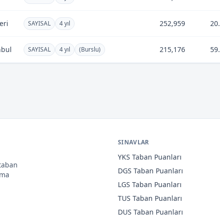
eri
252,959
20
SAYISAL
4 yıl
nbul
215,176
59
SAYISAL
4 yıl
(Burslu)
SINAVLAR
YKS
Taban Puanları
 taban
DGS
Taban Puanları
ama
LGS
Taban Puanları
TUS
Taban Puanları
DUS
Taban Puanları