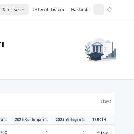
h Sihirbazı
Tercih Listem
Hakkında
ı
3 kayıt
ra
2025 Kontenjan
2025 Yerleşen
TERCIH
.700
1
1
Ekle