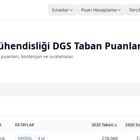
Sınavlar
Puan Hesaplama
Terci
ühendisliği DGS Taban Puanlar
puanları, kontenjan ve sıralamalar.
R
DETAYLAR
2025 Taban
2025 Sı
ra
278,066
7
SAYISAL
4 yıl