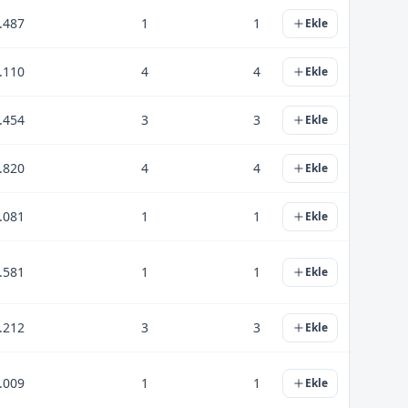
.487
1
1
Ekle
.110
4
4
Ekle
.454
3
3
Ekle
.820
4
4
Ekle
.081
1
1
Ekle
.581
1
1
Ekle
.212
3
3
Ekle
.009
1
1
Ekle