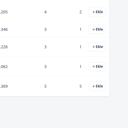
.205
4
2
Ekle
.346
3
1
Ekle
.226
3
1
Ekle
.062
3
1
Ekle
.369
5
5
Ekle