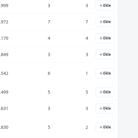
.999
3
3
Ekle
.972
7
7
Ekle
.170
4
4
Ekle
.849
3
3
Ekle
.542
6
1
Ekle
.499
5
5
Ekle
.631
3
3
Ekle
.830
5
2
Ekle