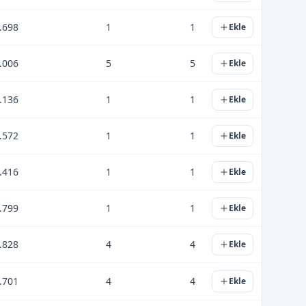
.698
1
1
Ekle
.006
5
5
Ekle
.136
1
1
Ekle
.572
1
1
Ekle
.416
1
1
Ekle
.799
1
1
Ekle
.828
4
4
Ekle
.701
4
4
Ekle