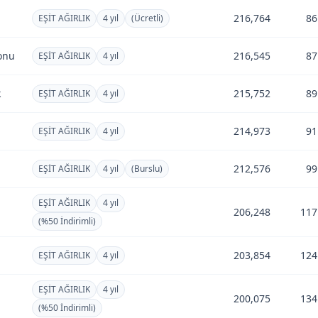
l
216,764
86
EŞİT AĞIRLIK
4 yıl
(Ücretli)
onu
216,545
87
EŞİT AĞIRLIK
4 yıl
k
215,752
89
EŞİT AĞIRLIK
4 yıl
214,973
91
EŞİT AĞIRLIK
4 yıl
212,576
99
EŞİT AĞIRLIK
4 yıl
(Burslu)
EŞİT AĞIRLIK
4 yıl
206,248
117
(%50 İndirimli)
203,854
124
EŞİT AĞIRLIK
4 yıl
EŞİT AĞIRLIK
4 yıl
l
200,075
134
(%50 İndirimli)