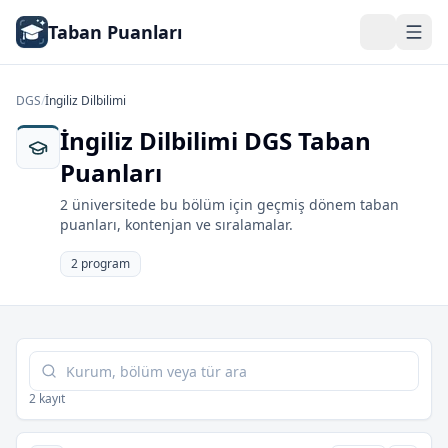
Taban Puanları
DGS
/
İngiliz Dilbilimi
İngiliz Dilbilimi DGS Taban
Puanları
2 üniversitede bu bölüm için geçmiş dönem taban
puanları, kontenjan ve sıralamalar.
2 program
Tabloda ara
2 kayıt