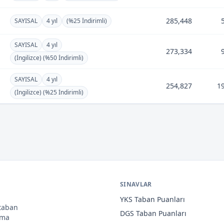
285,448
SAYISAL
4 yıl
(%25 İndirimli)
SAYISAL
4 yıl
273,334
(İngilizce) (%50 İndirimli)
SAYISAL
4 yıl
254,827
1
(İngilizce) (%25 İndirimli)
SINAVLAR
YKS
Taban Puanları
 taban
DGS
Taban Puanları
ama