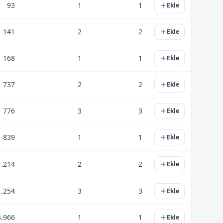
93
1
1
Ekle
141
2
2
Ekle
168
1
1
Ekle
737
2
2
Ekle
776
3
3
Ekle
839
1
1
Ekle
1.214
2
2
Ekle
1.254
3
3
Ekle
4.966
1
1
Ekle