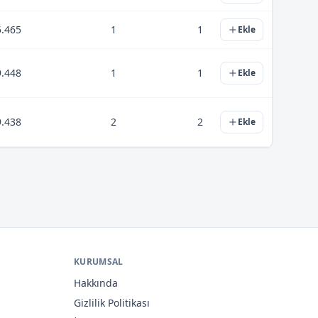
5.465
1
1
Ekle
9.448
1
1
Ekle
9.438
2
2
Ekle
KURUMSAL
Hakkında
Gizlilik Politikası