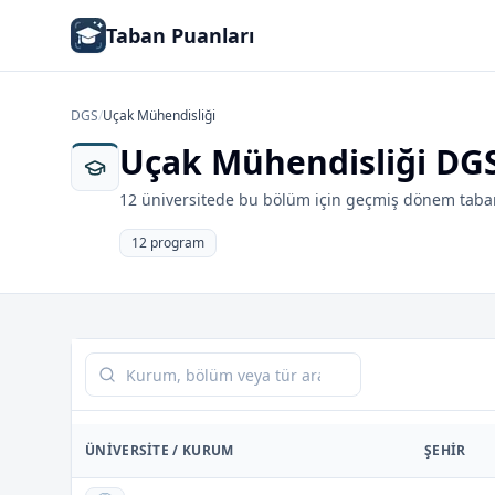
Taban Puanları
DGS
/
Uçak Mühendisliği
Uçak Mühendisliği DGS
12 üniversitede bu bölüm için geçmiş dönem taban
12 program
Tabloda ara
ÜNIVERSITE / KURUM
ŞEHIR