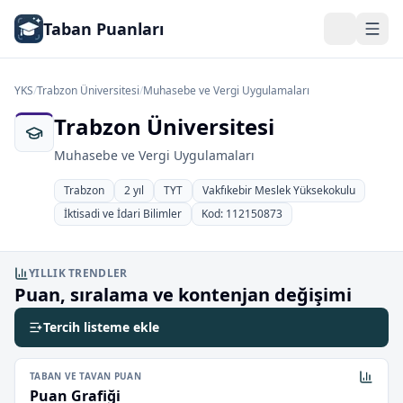
Taban Puanları
YKS
/
Trabzon Üniversitesi
/
Muhasebe ve Vergi Uygulamaları
Trabzon Üniversitesi
Muhasebe ve Vergi Uygulamaları
Trabzon
2 yıl
TYT
Vakfıkebir Meslek Yüksekokulu
İktisadi ve İdari Bilimler
Kod: 112150873
YILLIK TRENDLER
Puan, sıralama ve kontenjan değişimi
Tercih listeme ekle
TABAN VE TAVAN PUAN
Puan Grafiği