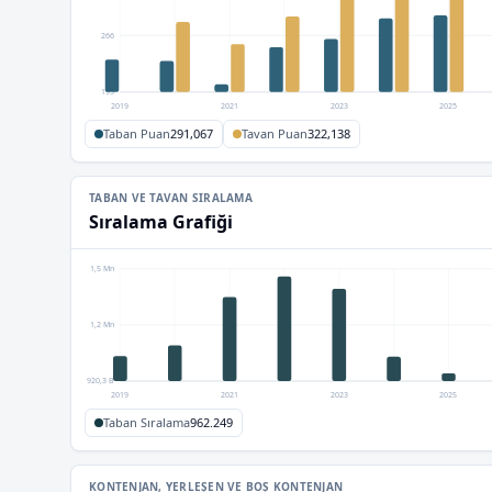
266
195
2019
2021
2023
2025
Taban Puan
291,067
Tavan Puan
322,138
TABAN VE TAVAN SIRALAMA
Sıralama Grafiği
1,5 Mn
1,2 Mn
920,3 B
2019
2021
2023
2025
Taban Sıralama
962.249
KONTENJAN, YERLEŞEN VE BOŞ KONTENJAN