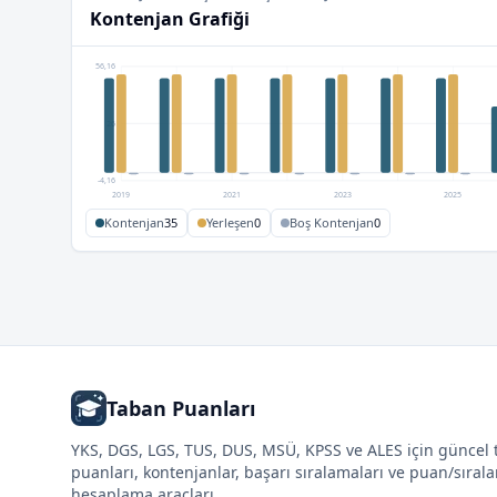
Kontenjan Grafiği
56,16
26
-4,16
2019
2021
2023
2025
Kontenjan
35
Yerleşen
0
Boş Kontenjan
0
Taban Puanları
YKS, DGS, LGS, TUS, DUS, MSÜ, KPSS ve ALES için güncel
puanları, kontenjanlar, başarı sıralamaları ve puan/sıral
hesaplama araçları.