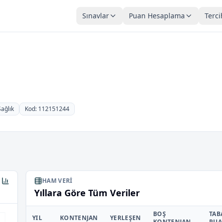
Sınavlar
Puan Hesaplama
Terci
Sağlık
Kod: 112151244
HAM VERI
Yıllara Göre Tüm Veriler
BOŞ
TAB
YIL
KONTENJAN
YERLEŞEN
KONTENJAN
PU