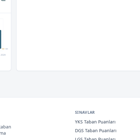
2026
SINAVLAR
YKS
Taban Puanları
 taban
DGS
Taban Puanları
ama
LGS
Taban Puanları