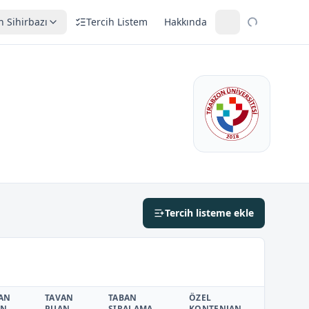
h Sihirbazı
Tercih Listem
Hakkında
Tercih listeme ekle
AN
TAVAN
TABAN
ÖZEL
AN
PUAN
SIRALAMA
KONTENJAN