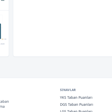
2026
SINAVLAR
YKS
Taban Puanları
 taban
DGS
Taban Puanları
ama
LGS
Taban Puanları