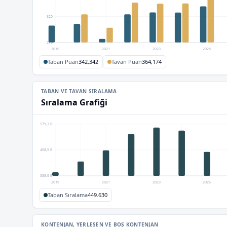
325
279
2019
2021
2023
2025
Taban Puan
342,342
Tavan Puan
364,174
TABAN VE TAVAN SIRALAMA
Sıralama Grafiği
579,3 B
458,9 B
338,5 B
2019
2021
2023
2025
Taban Sıralama
449.630
KONTENJAN, YERLEŞEN VE BOŞ KONTENJAN