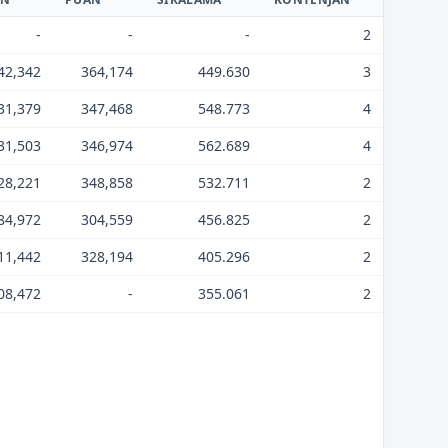
-
-
-
2
42,342
364,174
449.630
3
31,379
347,468
548.773
4
31,503
346,974
562.689
4
28,221
348,858
532.711
2
84,972
304,559
456.825
2
11,442
328,194
405.296
2
08,472
-
355.061
2