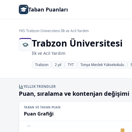
Taban Puanları
YKS
/
Trabzon Üniversitesi
/
İlk ve Acil Yardım
Trabzon Üniversitesi
İlk ve Acil Yardım
Trabzon
2 yıl
TYT
Tonya Meslek Yüksekokulu
YILLIK TRENDLER
Puan, sıralama ve kontenjan değişimi
TABAN VE TAVAN PUAN
Puan Grafiği
371