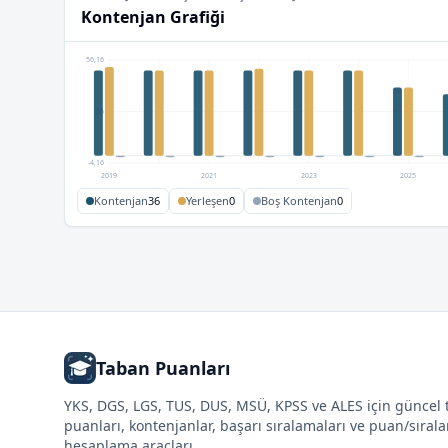
Kontenjan Grafiği
56,16
26
-4,16
2019
2021
2023
2025
Kontenjan
36
Yerleşen
0
Boş Kontenjan
0
Taban Puanları
YKS, DGS, LGS, TUS, DUS, MSÜ, KPSS ve ALES için güncel
puanları, kontenjanlar, başarı sıralamaları ve puan/sıral
hesaplama araçları.