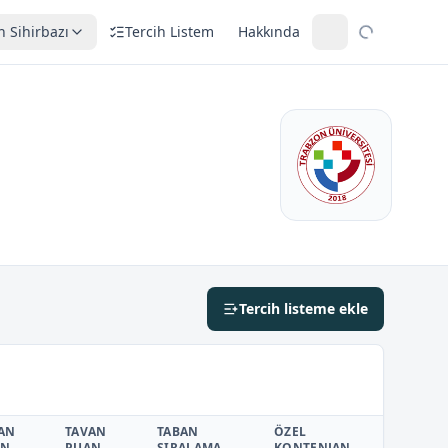
h Sihirbazı
Tercih Listem
Hakkında
Tercih listeme ekle
AN
TAVAN
TABAN
ÖZEL
AN
PUAN
SIRALAMA
KONTENJAN