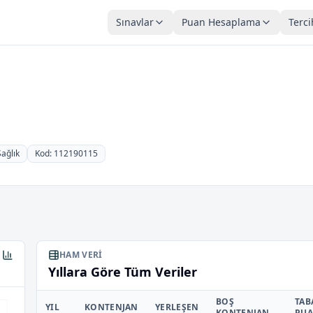
Sınavlar
Puan Hesaplama
Terci
Sağlık
Kod: 112190115
HAM VERI
Yıllara Göre Tüm Veriler
BOŞ
TAB
YIL
KONTENJAN
YERLEŞEN
KONTENJAN
PU