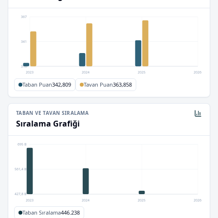
367
341
315
2023
2024
2025
2026
Taban Puan
342,809
Tavan Puan
363,858
TABAN VE TAVAN SIRALAMA
Sıralama Grafiği
695 B
561,4 B
427,8 B
2023
2024
2025
2026
Taban Sıralama
446.238