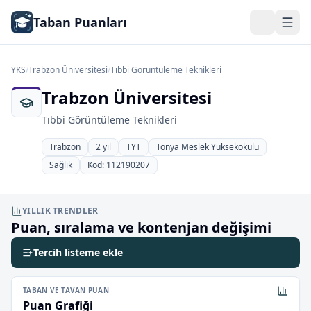
Taban Puanları
YKS
/
Trabzon Üniversitesi
/
Tıbbi Görüntüleme Teknikleri
Trabzon Üniversitesi
Tıbbi Görüntüleme Teknikleri
Trabzon
2 yıl
TYT
Tonya Meslek Yüksekokulu
Sağlık
Kod: 112190207
YILLIK TRENDLER
Puan, sıralama ve kontenjan değişimi
Tercih listeme ekle
TABAN VE TAVAN PUAN
Puan Grafiği