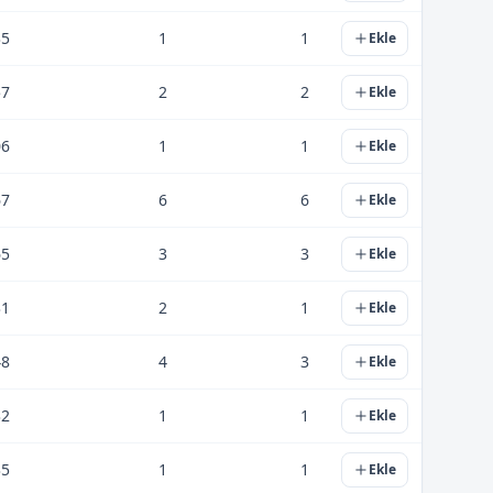
35
1
1
Ekle
57
2
2
Ekle
06
1
1
Ekle
67
6
6
Ekle
65
3
3
Ekle
31
2
1
Ekle
48
4
3
Ekle
32
1
1
Ekle
35
1
1
Ekle