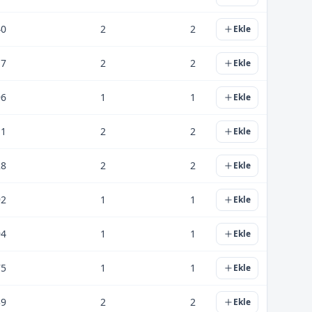
40
2
2
Ekle
17
2
2
Ekle
96
1
1
Ekle
11
2
2
Ekle
28
2
2
Ekle
92
1
1
Ekle
94
1
1
Ekle
75
1
1
Ekle
39
2
2
Ekle