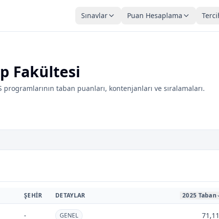
Sınavlar
Puan Hesaplama
Terci
ıp Fakültesi
S programlarının taban puanları, kontenjanları ve sıralamaları.
ŞEHIR
DETAYLAR
2025 Taban
-
71,1
GENEL