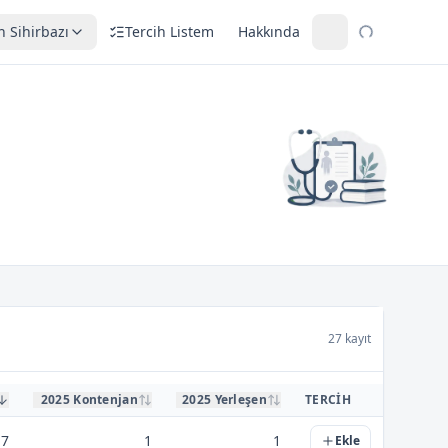
h Sihirbazı
Tercih Listem
Hakkında
27 kayıt
2025 Kontenjan
2025 Yerleşen
TERCIH
17
1
1
Ekle