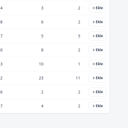
24
3
2
Ekle
48
6
2
Ekle
17
5
5
Ekle
30
8
2
Ekle
43
10
1
Ekle
02
23
11
Ekle
26
2
2
Ekle
17
4
2
Ekle