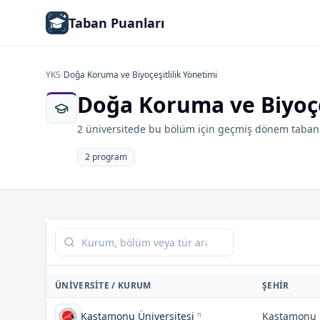
Taban Puanları
YKS
/
Doğa Koruma ve Biyoçeşitlilik Yönetimi
Doğa Koruma ve Biyoçe
2 üniversitede bu bölüm için geçmiş dönem taban 
2 program
Tabloda ara
ÜNIVERSITE / KURUM
ŞEHIR
Kastamonu Üniversitesi
Kastamonu