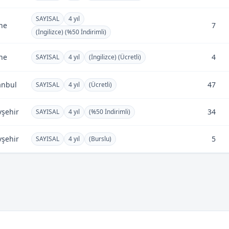
SAYISAL
4 yıl
ne
7
(İngilizce) (%50 İndirimli)
ne
4
SAYISAL
4 yıl
(İngilizce) (Ücretli)
anbul
47
SAYISAL
4 yıl
(Ücretli)
şehir
34
SAYISAL
4 yıl
(%50 İndirimli)
şehir
5
SAYISAL
4 yıl
(Burslu)