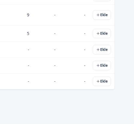
9
-
-
Ekle
5
-
-
Ekle
-
-
-
Ekle
-
-
-
Ekle
-
-
-
Ekle