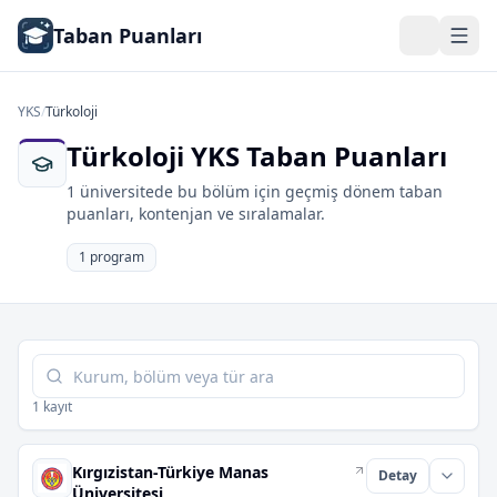
Taban Puanları
YKS
/
Türkoloji
Türkoloji YKS Taban Puanları
1 üniversitede bu bölüm için geçmiş dönem taban
puanları, kontenjan ve sıralamalar.
1 program
Tabloda ara
1 kayıt
Kırgızistan-Türkiye Manas
Detay
Üniversitesi