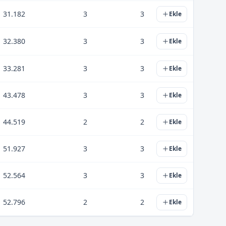
31.182
3
3
Ekle
32.380
3
3
Ekle
33.281
3
3
Ekle
43.478
3
3
Ekle
44.519
2
2
Ekle
51.927
3
3
Ekle
52.564
3
3
Ekle
52.796
2
2
Ekle