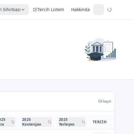
h Sihirbazı
Tercih Listem
Hakkında
59 kayıt
025
2025
2025
TERCIH
ıra
Kontenjan
Yerleşen