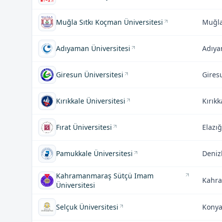
Muğla Sıtkı Koçman Üniversitesi
Muğl
Adıyaman Üniversitesi
Adıy
Giresun Üniversitesi
Gires
Kırıkkale Üniversitesi
Kırıkk
Fırat Üniversitesi
Elazığ
Pamukkale Üniversitesi
Denizl
Kahramanmaraş Sütçü Imam
Kahr
Üniversitesi
Selçuk Üniversitesi
Kony