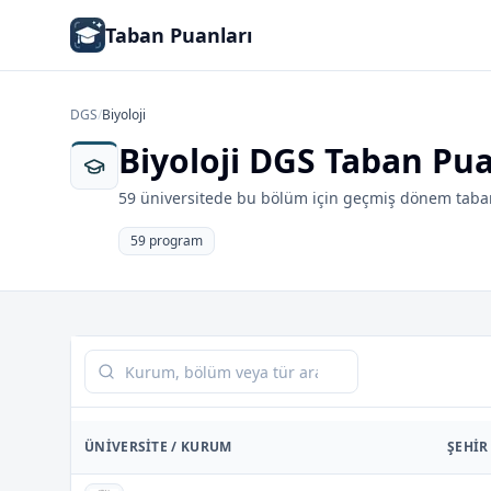
Taban Puanları
DGS
/
Biyoloji
Biyoloji DGS Taban Pua
59 üniversitede bu bölüm için geçmiş dönem taban
59 program
Tabloda ara
ÜNIVERSITE / KURUM
ŞEHIR