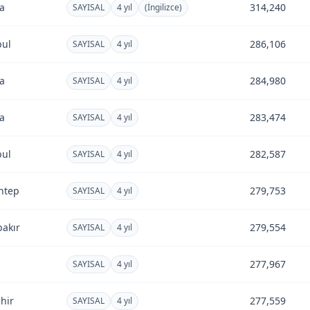
a
314,240
SAYISAL
4 yıl
(İngilizce)
bul
286,106
SAYISAL
4 yıl
a
284,980
SAYISAL
4 yıl
a
283,474
SAYISAL
4 yıl
bul
282,587
SAYISAL
4 yıl
ntep
279,753
SAYISAL
4 yıl
bakır
279,554
SAYISAL
4 yıl
277,967
SAYISAL
4 yıl
hir
277,559
SAYISAL
4 yıl