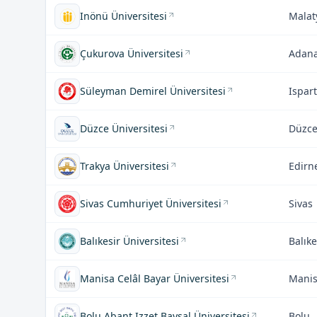
Inönü Üniversitesi
Malat
Çukurova Üniversitesi
Adan
Süleyman Demirel Üniversitesi
Ispar
Düzce Üniversitesi
Düzc
Trakya Üniversitesi
Edirn
Sivas Cumhuriyet Üniversitesi
Sivas
Balıkesir Üniversitesi
Balıke
Manisa Celâl Bayar Üniversitesi
Mani
Bolu Abant Izzet Baysal Üniversitesi
Bolu