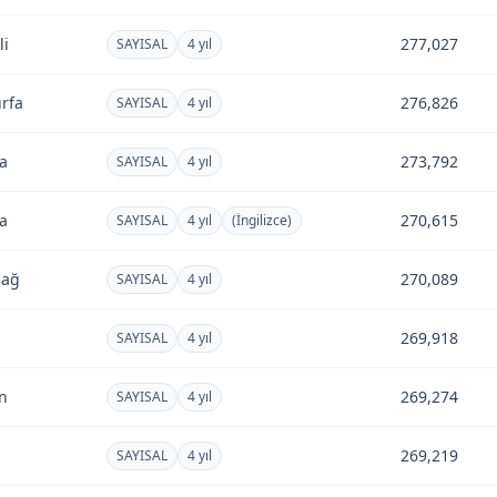
li
277,027
SAYISAL
4 yıl
urfa
276,826
SAYISAL
4 yıl
a
273,792
SAYISAL
4 yıl
a
270,615
SAYISAL
4 yıl
(İngilizce)
dağ
270,089
SAYISAL
4 yıl
269,918
SAYISAL
4 yıl
n
269,274
SAYISAL
4 yıl
269,219
SAYISAL
4 yıl