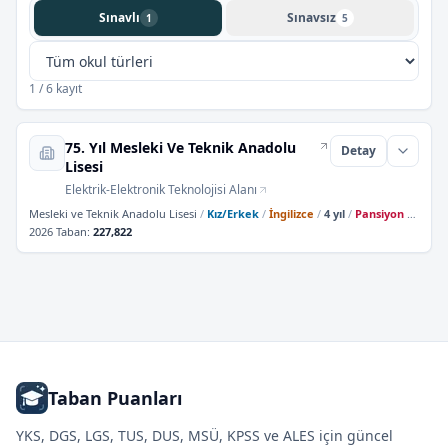
Sınavlı
Sınavsız
1
5
1 / 6 kayıt
75. Yıl Mesleki Ve Teknik Anadolu
Detay
Lisesi
Elektrik-Elektronik Teknolojisi Alanı
Mesleki ve Teknik Anadolu Lisesi
/
Kız/Erkek
/
İngilizce
/
4 yıl
/
Pansiyon Yok
2026 Taban
:
227,822
Taban Puanları
YKS, DGS, LGS, TUS, DUS, MSÜ, KPSS ve ALES için güncel