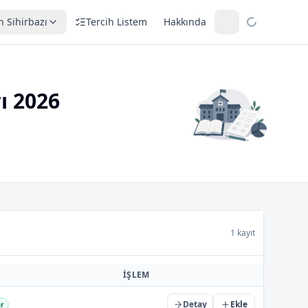
h Sihirbazı
Tercih Listem
Hakkında
ı 2026
1 kayıt
İŞLEM
Detay
Ekle
ar