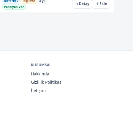
Kız/Erkek
İngilizce
4 yıl
Detay
Ekle
Pansiyon Var
KURUMSAL
Hakkında
Gizlilik Politikası
İletişim