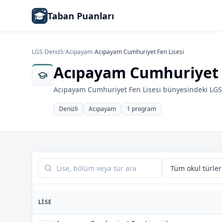
Taban Puanları
LGS
/
Denizli
/
Acıpayam
/
Acıpayam Cumhuriyet Fen Lisesi
Acıpayam Cumhuriyet F
Acıpayam Cumhuriyet Fen Lisesi bünyesindeki LGS p
Denizli
Acıpayam
1 program
Tabloda ara
LISE