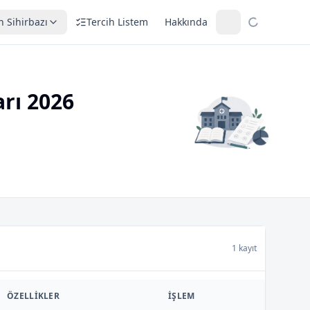
h Sihirbazı
Tercih Listem
Hakkında
arı 2026
1 kayıt
ÖZELLIKLER
İŞLEM