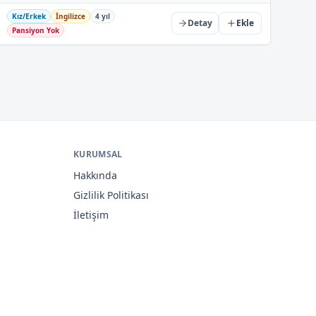
Kız/Erkek
İngilizce
4 yıl
Detay
Ekle
Pansiyon Yok
KURUMSAL
Hakkında
Gizlilik Politikası
İletişim