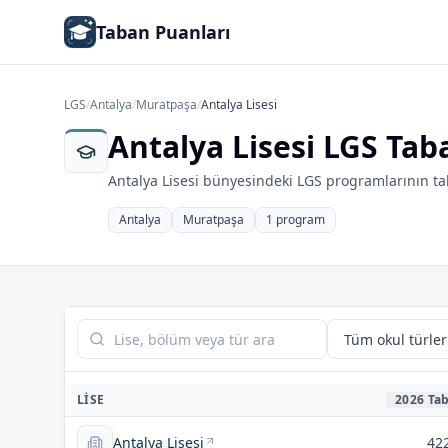
Taban Puanları
LGS
/
Antalya
/
Muratpaşa
/
Antalya Lisesi
Antalya Lisesi LGS Tab
Antalya Lisesi bünyesindeki LGS programlarının tab
Antalya
Muratpaşa
1 program
Tabloda ara
LISE
2026 Ta
Antalya Lisesi
42