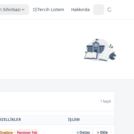
h Sihirbazı
Tercih Listem
Hakkında
1 kayıt
ÖZELLIKLER
İŞLEM
Detay
Ekle
İngilizce
Pansiyon Yok