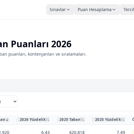
Sınavlar
Puan Hesaplama
Terci
an Puanları 2026
an puanları, kontenjanları ve sıralamaları.
ban
2026 Yüzdelik
2025 Taban
2025 Yüzdelik
2,920
6,43
420,818
7,49