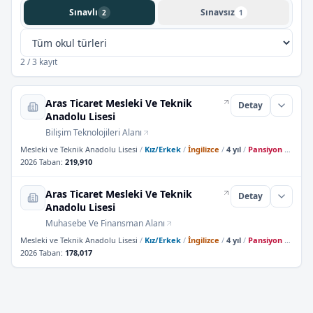
Sınavlı
Sınavsız
2
1
2 / 3 kayıt
Aras Ticaret Mesleki Ve Teknik
Detay
Anadolu Lisesi
Bilişim Teknolojileri Alanı
Mesleki ve Teknik Anadolu Lisesi
/
Kız/Erkek
/
İngilizce
/
4 yıl
/
Pansiyon Yok
2026 Taban
:
219,910
Aras Ticaret Mesleki Ve Teknik
Detay
Anadolu Lisesi
Muhasebe Ve Finansman Alanı
Mesleki ve Teknik Anadolu Lisesi
/
Kız/Erkek
/
İngilizce
/
4 yıl
/
Pansiyon Yok
2026 Taban
:
178,017