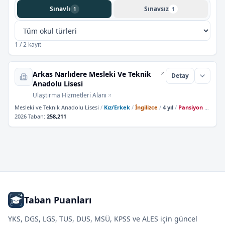
Sınavlı
Sınavsız
1
1
1 / 2 kayıt
Arkas Narlıdere Mesleki Ve Teknik
Detay
Anadolu Lisesi
Ulaştırma Hizmetleri Alanı
Mesleki ve Teknik Anadolu Lisesi
/
Kız/Erkek
/
İngilizce
/
4 yıl
/
Pansiyon Yok
2026 Taban
:
258,211
Taban Puanları
YKS, DGS, LGS, TUS, DUS, MSÜ, KPSS ve ALES için güncel