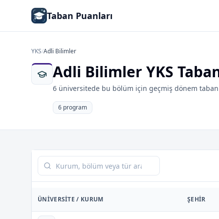
Taban Puanları
YKS
/
Adli Bilimler
Adli Bilimler YKS Taba
6 üniversitede bu bölüm için geçmiş dönem taban 
6 program
Tabloda ara
ÜNIVERSITE / KURUM
ŞEHIR