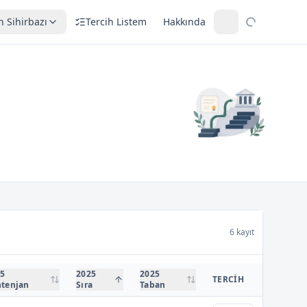
h Sihirbazı
Tercih Listem
Hakkında
6 kayıt
5
2025
2025
TERCIH
tenjan
Sıra
Taban