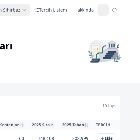
h Sihirbazı
Tercih Listem
Hakkında
arı
10 kayıt
 Kontenjan
2025 Sıra
2025 Taban
TERCIH
60
748.108
308,999
Ekle