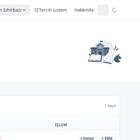
h Sihirbazı
Tercih Listem
Hakkında
1 kayıt
İŞLEM
Detay
Ekle