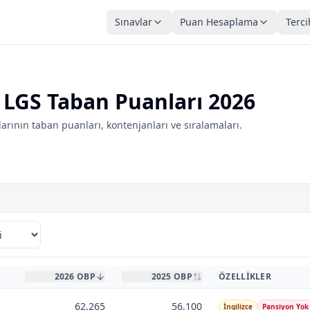
Sınavlar
Puan Hesaplama
Terci
 LGS Taban Puanları 2026
rının taban puanları, kontenjanları ve sıralamaları.
2026 OBP
2025 OBP
ÖZELLIKLER
62,265
56,100
İngilizce
Pansiyon Yok