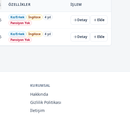
ÖZELLIKLER
İŞLEM
Kız/Erkek
İngilizce
4 yıl
5
Detay
Ekle
Pansiyon Yok
Kız/Erkek
İngilizce
4 yıl
5
Detay
Ekle
Pansiyon Yok
KURUMSAL
Hakkında
Gizlilik Politikası
İletişim