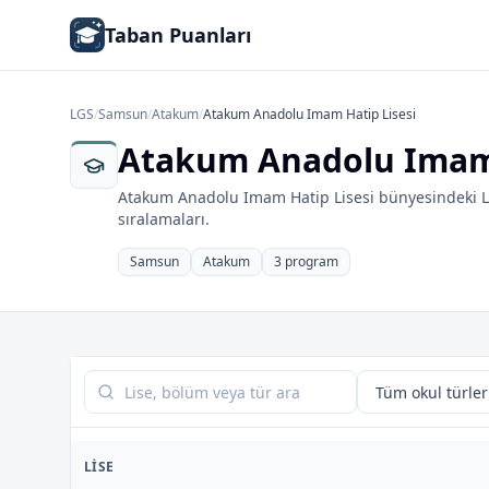
Taban Puanları
LGS
/
Samsun
/
Atakum
/
Atakum Anadolu Imam Hatip Lisesi
Atakum Anadolu Imam H
Atakum Anadolu Imam Hatip Lisesi bünyesindeki LG
sıralamaları.
Samsun
Atakum
3 program
Tabloda ara
LISE