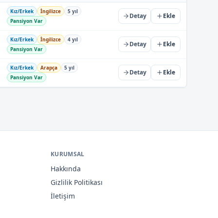
Kız/Erkek
İngilizce
5 yıl
Detay
Ekle
Pansiyon Var
Kız/Erkek
İngilizce
4 yıl
Detay
Ekle
Pansiyon Var
Kız/Erkek
Arapça
5 yıl
Detay
Ekle
Pansiyon Var
KURUMSAL
Hakkında
Gizlilik Politikası
İletişim