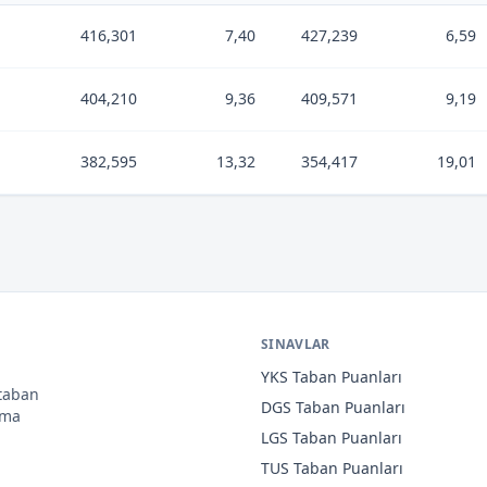
416,301
7,40
427,239
6,59
404,210
9,36
409,571
9,19
382,595
13,32
354,417
19,01
SINAVLAR
YKS
Taban Puanları
 taban
DGS
Taban Puanları
ama
LGS
Taban Puanları
TUS
Taban Puanları