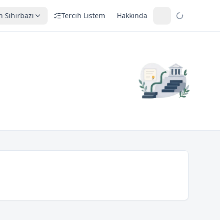
h Sihirbazı
Tercih Listem
Hakkında