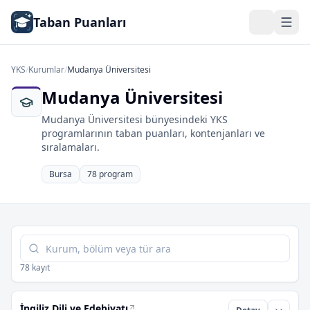
Taban Puanları
YKS
/
Kurumlar
/
Mudanya Üniversitesi
Mudanya Üniversitesi
Mudanya Üniversitesi bünyesindeki YKS
programlarının taban puanları, kontenjanları ve
sıralamaları.
Bursa
78 program
Tabloda ara
78 kayıt
İngiliz Dili ve Edebiyatı