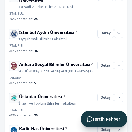
Üniversitesi
İktisadi ve İdari Bilimler Fakültesi
İSTANBUL
2026 Kontenjan
:
25
Istanbul Aydın Üniversitesi
Detay
Uygulamalı Bilimler Fakültesi
İSTANBUL
2026 Kontenjan
:
36
Ankara Sosyal Bilimler Üniversitesi
Detay
ASBÜ-Kuzey Kıbrıs Yerleşkesi (KKTC-Lefkoşa)
ANKARA
2026 Kontenjan
:
5
Üsküdar Üniversitesi
Detay
İnsan ve Toplum Bilimleri Fakültesi
İSTANBUL
2026 Kontenjan
:
25
Tercih Rehberi
Kadir Has Üniversitesi
Detay