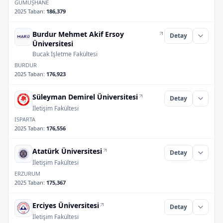
GÜMÜŞHANE
2025 Taban
:
186,379
Burdur Mehmet Akif Ersoy
Detay
Üniversitesi
Bucak İşletme Fakültesi
BURDUR
2025 Taban
:
176,923
Süleyman Demirel Üniversitesi
Detay
İletişim Fakültesi
ISPARTA
2025 Taban
:
176,556
Atatürk Üniversitesi
Detay
İletişim Fakültesi
ERZURUM
2025 Taban
:
175,367
Erciyes Üniversitesi
Detay
İletişim Fakültesi