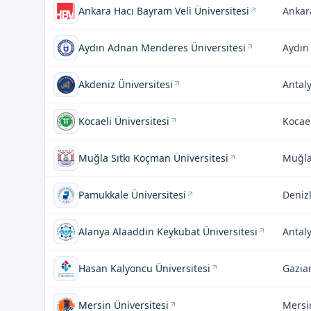
Ankara Hacı Bayram Veli Üniversitesi
Ankar
Aydın Adnan Menderes Üniversitesi
Aydın
Akdeniz Üniversitesi
Antal
Kocaeli Üniversitesi
Kocae
Muğla Sıtkı Koçman Üniversitesi
Muğl
Pamukkale Üniversitesi
Denizl
Alanya Alaaddin Keykubat Üniversitesi
Antal
Hasan Kalyoncu Üniversitesi
Gazia
Mersin Üniversitesi
Mersi