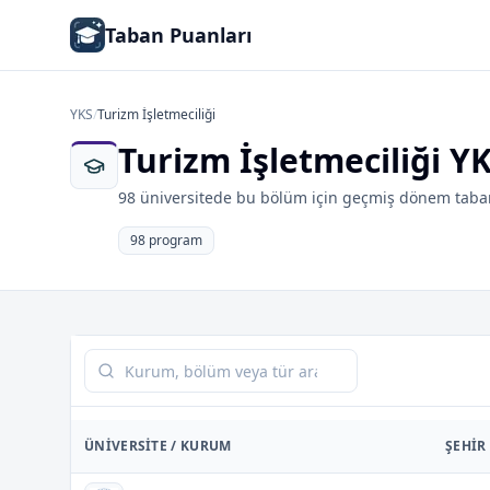
Taban Puanları
YKS
/
Turizm İşletmeciliği
Turizm İşletmeciliği Y
98 üniversitede bu bölüm için geçmiş dönem taban
98 program
Tabloda ara
ÜNIVERSITE / KURUM
ŞEHIR