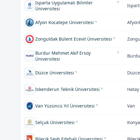
Isparta Uygulamalı Bilimler
Ispar
Üniversitesi
Afyon Kocatepe Üniversitesi
Afyon
Zonguldak Bülent Ecevit Üniversitesi
Zongu
Burdur Mehmet Akif Ersoy
Burdu
Üniversitesi
Düzce Üniversitesi
Düzce
Iskenderun Teknik Üniversitesi
Hatay
Van Yüzüncü Yıl Üniversitesi
Van
Selçuk Üniversitesi
Konya
Bilecik Şeyh Edebali Üniversitesi
Bileci