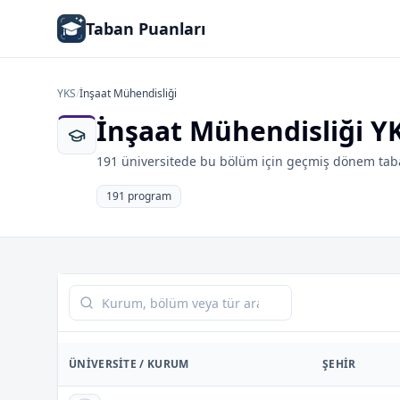
Taban Puanları
YKS
/
İnşaat Mühendisliği
İnşaat Mühendisliği Y
191 üniversitede bu bölüm için geçmiş dönem taba
191 program
Tabloda ara
ÜNIVERSITE / KURUM
ŞEHIR